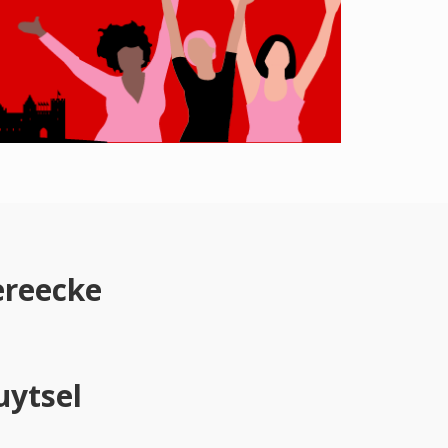
reecke
uytsel