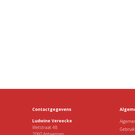
Contactgegevens
Algeme
Ludwine Vereecke
Algeme
Wetstraat 48
Gebrui
2060 Antwerpen