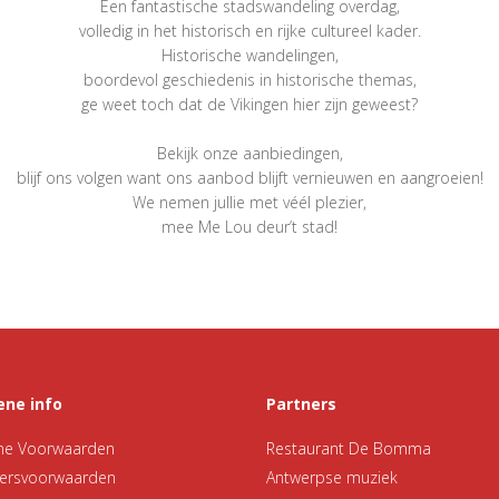
Een fantastische stadswandeling overdag,
volledig in het historisch en rijke cultureel kader.
Historische wandelingen,
boordevol geschiedenis in historische themas,
ge weet toch dat de Vikingen hier zijn geweest?
Bekijk onze aanbiedingen,
blijf ons volgen want ons aanbod blijft vernieuwen en aangroeien!
We nemen jullie met véél plezier,
mee Me Lou deur’t stad!
ne info
Partners
ne Voorwaarden
Restaurant De Bomma
kersvoorwaarden
Antwerpse muziek