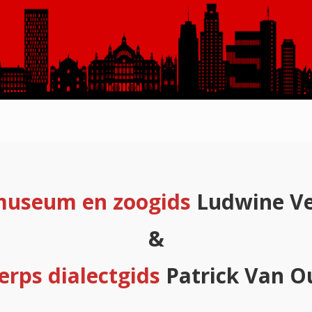
museum en zoogids
Ludwine Ve
&
rps dialectgids
Patrick Van O